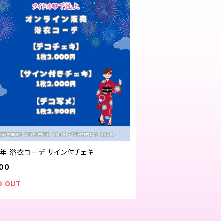
6年 浴衣コーデ サイン付チェキ
000
D OUT